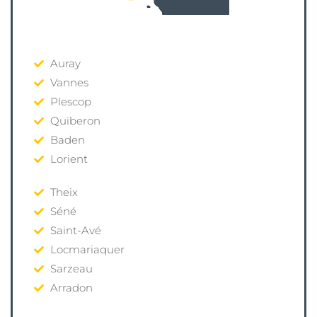
Auray
Vannes
Plescop
Quiberon
Baden
Lorient
Theix
Séné
Saint-Avé
Locmariaquer
Sarzeau
Arradon