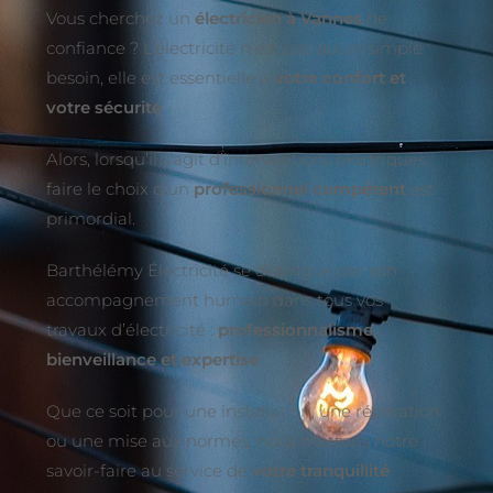
Vous cherchez un
électricien à Vannes
de
confiance ? L’électricité n’est pas qu’un simple
besoin, elle est essentielle à
votre confort et
votre sécurité
.
Alors, lorsqu’il s’agit d’interventions électriques,
faire le choix d’un
professionnel compétent
est
primordial.
Barthélémy Électricité se distingue par son
accompagnement humain dans tous vos
travaux d’électricité :
professionnalisme,
bienveillance et expertise
.
Que ce soit pour une installation, une réparation
ou une mise aux normes, nous mettons notre
savoir-faire au service de
votre tranquillité