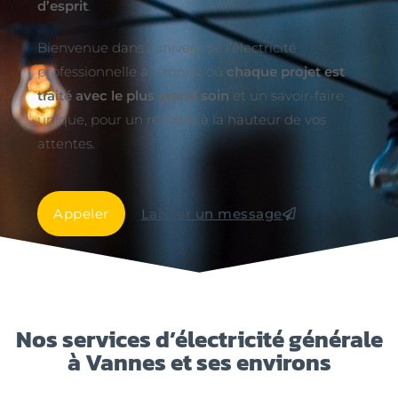
d’esprit
.
Bienvenue dans l’univers de l’électricité
professionnelle à Vannes, où
chaque projet est
traité avec le plus grand soin
et un savoir-faire
unique, pour un résultat à la hauteur de vos
attentes.
Appeler
Laisser un message
Nos services d’électricité générale
à Vannes et ses environs