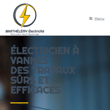
Menu
ÉLECTRICIEN À
VANNES
DES TRAVAUX
SÛRS ET
EFFICACES